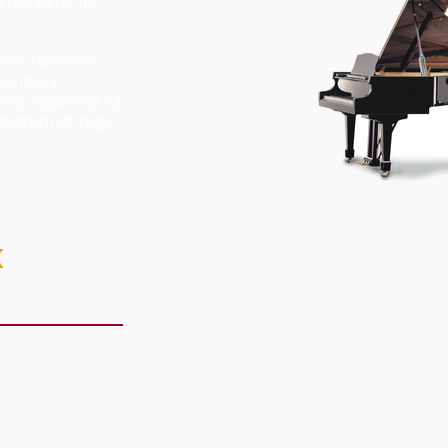
 høj værdi for
hner-fabrikken i
l Danmark.
ing, regulering og
instrument af meget
K
ystem.