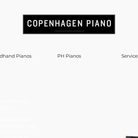
dhand Pianos
PH Pianos
Service
ygel i Europa-
 pengene.
itionelle dyder,
ke karakter. Alle
üthner-familien: