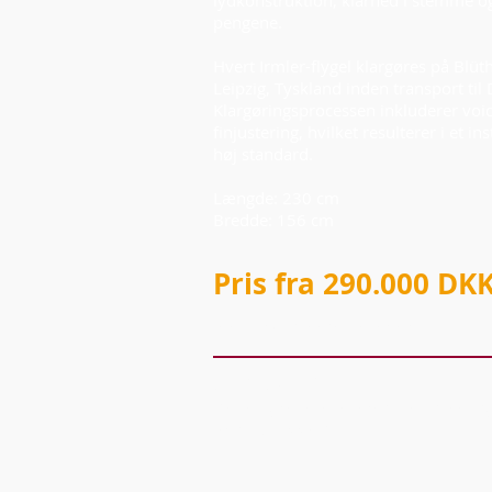
lydkonstruktion, klarhed i stemme og
pengene.
Hvert Irmler-flygel klargøres på Blüt
Leipzig, Tyskland inden transport ti
Klargøringsprocessen inkluderer voic
finjustering, hvilket resulterer i et 
høj standard.
Længde: 230 cm
Bredde: 156 cm
Pris fra 290.000 DK
Inkl. moms, ekskl. levering.
Silent System
Dette flygel kan leveres med silent s
Pris: +26.559 DKK