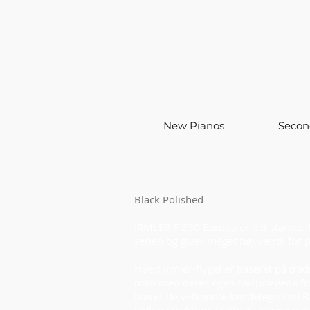
New Pianos
Secon
Irmler F230E
Black Polished
IRMLER F 230 Europa er det største fl
serien og giver meget høj værdi for
Hvert Irmler-flygel er baseret på trad
men med deres egen særprægede fris
bærer de velkendte kendetegn ved Bl