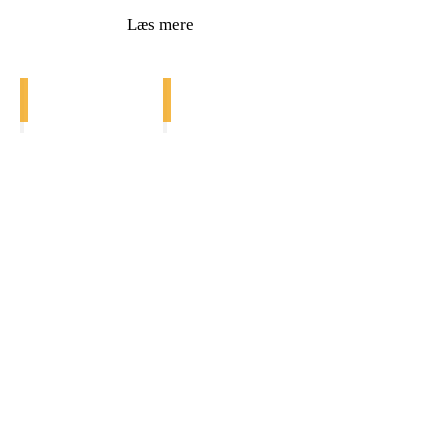
Læs mere
Irmler Europe Flygler
Irmler Studio Flygler
Priser
Priser
fra
fra
180.000
120.000
DKK
DKK
Show More
FOLLOW US
PH Pianos